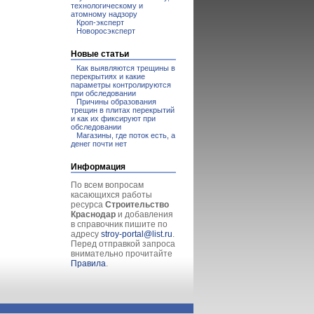
технологическому и
атомному надзору
Кроп-эксперт
Новоросэксперт
Новые статьи
Как выявляются трещины в
перекрытиях и какие
параметры контролируются
при обследовании
Причины образования
трещин в плитах перекрытий
и как их фиксируют при
обследовании
Магазины, где поток есть, а
денег почти нет
Информация
По всем вопросам
касающихся работы
ресурса
Строительство
Краснодар
и добавления
в справочник пишите по
адресу
stroy-portal@list.ru
.
Перед отправкой запроса
внимательно прочитайте
Правила
.