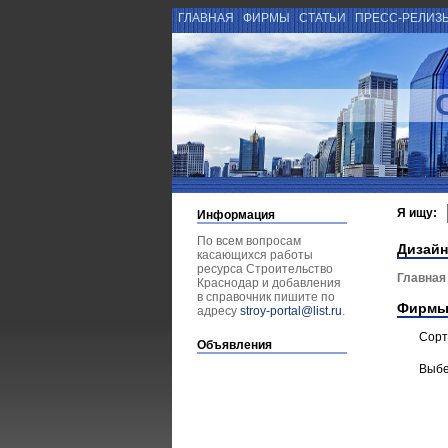
ГЛАВНАЯ
ФИРМЫ
СТАТЬИ
ПРЕСС-РЕЛИЗ
Я ищу:
Информация
По всем вопросам
Дизайн
касающихся работы
ресурса Строительство
Главная
Краснодар и добавления
в справочник пишите по
Фирмы
адресу
stroy-portal@list.ru
.
Сорт
Объявления
Выбе