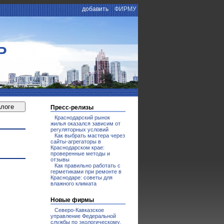
добавить
ФИРМУ
Р
Пресс-релизы
Краснодарский рынок
жилья оказался зависим от
регуляторных условий
Как выбрать мастера через
сайты-агрегаторы в
Краснодарском крае:
проверенные методы и
отзывы
Как правильно работать с
герметиками при ремонте в
Краснодаре: советы для
влажного климата
Новые фирмы
Северо-Кавказское
управление Федеральной
службы по экологическому,