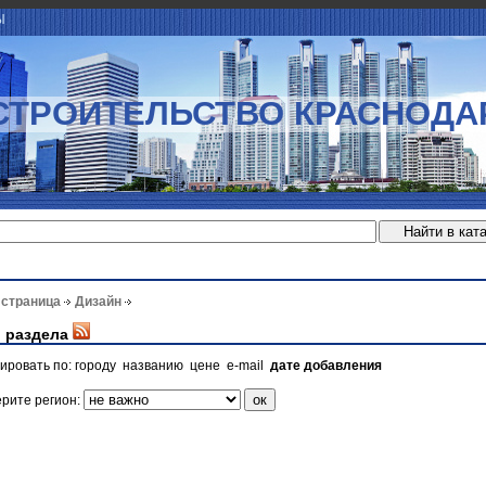
Ы
СТРОИТЕЛЬСТВО КРАСНОДА
 страница
Дизайн
 раздела
ировать по:
городу
названию
цене
e-mail
дате добавления
рите регион: