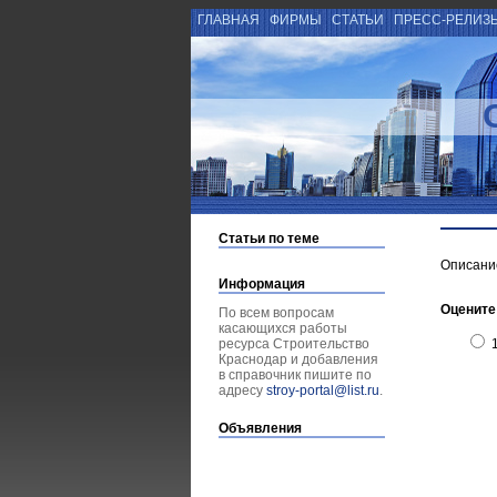
ГЛАВНАЯ
ФИРМЫ
СТАТЬИ
ПРЕСС-РЕЛИЗ
Статьи по теме
Описание
Информация
Оцените
По всем вопросам
касающихся работы
ресурса Строительство
Краснодар и добавления
в справочник пишите по
адресу
stroy-portal@list.ru
.
Объявления