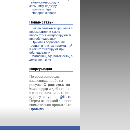
технологическому и
атомному надзору
Кроп-эксперт
Новоросэксперт
Новые статьи
Как выявляются трещины в
перекрытиях и какие
параметры контролируются
при обследовании
Причины образования
трещин в плитах перекрытий
и как их фиксируют при
обследовании
Магазины, где поток есть, а
денег почти нет
Информация
По всем вопросам
касающихся работы
ресурса
Строительство
Краснодар
и добавления
в справочник пишите по
адресу
stroy-portal@list.ru
.
Перед отправкой запроса
внимательно прочитайте
Правила
.