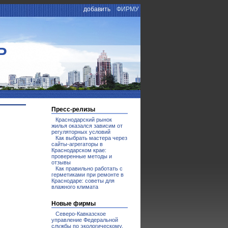
добавить
ФИРМУ
Р
Пресс-релизы
Краснодарский рынок
жилья оказался зависим от
регуляторных условий
Как выбрать мастера через
сайты-агрегаторы в
Краснодарском крае:
проверенные методы и
отзывы
Как правильно работать с
герметиками при ремонте в
Краснодаре: советы для
влажного климата
Новые фирмы
Северо-Кавказское
управление Федеральной
службы по экологическому,