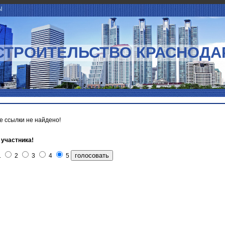
Ы
СТРОИТЕЛЬСТВО КРАСНОДА
 ссылки не найдено!
 участника!
1
2
3
4
5