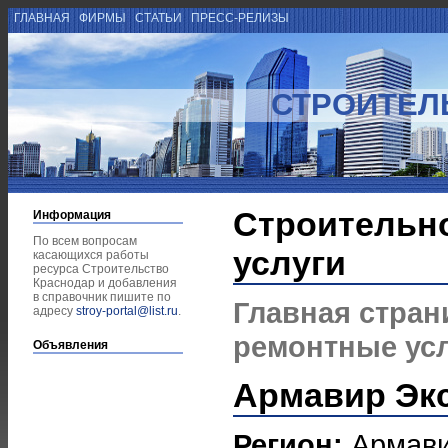
ГЛАВНАЯ
ФИРМЫ
СТАТЬИ
ПРЕСС-РЕЛИЗЫ
СТРОИТЕЛ
Строительн
Информация
По всем вопросам
услуги
касающихся работы
ресурса Строительство
Краснодар и добавления
в справочник пишите по
Главная стран
адресу
stroy-portal@list.ru
.
ремонтные ус
Объявления
Армавир Эк
Регион:
Армав