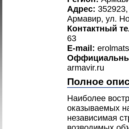
Адрес:
352923,
Армавир, ул. Но
Контактный т
63
E-mail:
erolmat
Оффициальны
armavir.ru
Полное опи
Наиболее вост
оказываемых на
независимая ст
возводимых объ