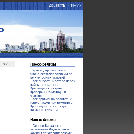
добавить
ФИРМУ
Р
Пресс-релизы
Краснодарский рынок
жилья оказался зависим от
регуляторных условий
Как выбрать мастера через
сайты-агрегаторы в
Краснодарском крае:
проверенные методы и
отзывы
Как правильно работать с
герметиками при ремонте в
Краснодаре: советы для
влажного климата
Новые фирмы
Северо-Кавказское
управление Федеральной
службы по экологическому,