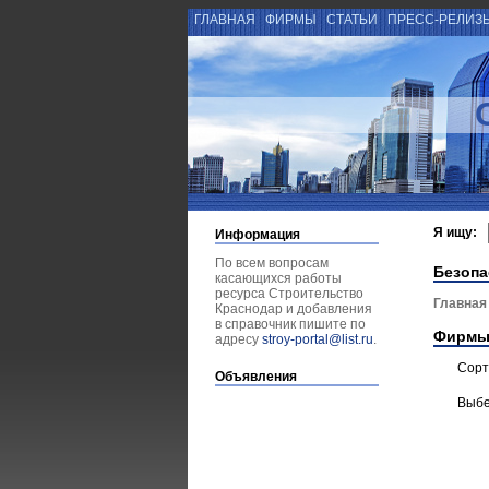
ГЛАВНАЯ
ФИРМЫ
СТАТЬИ
ПРЕСС-РЕЛИЗ
Я ищу:
Информация
По всем вопросам
Безопа
касающихся работы
ресурса Строительство
Главная
Краснодар и добавления
в справочник пишите по
Фирмы
адресу
stroy-portal@list.ru
.
Сорт
Объявления
Выбе