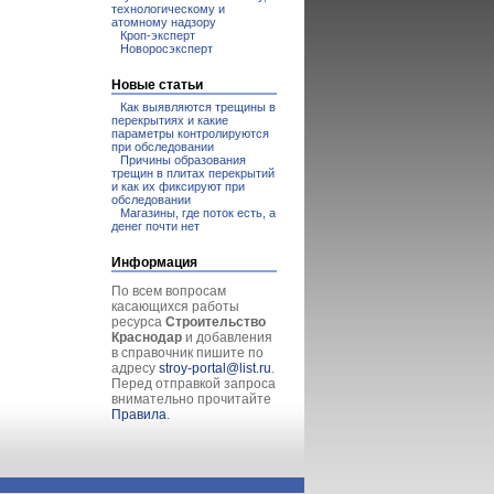
технологическому и
атомному надзору
Кроп-эксперт
Новоросэксперт
Новые статьи
Как выявляются трещины в
перекрытиях и какие
параметры контролируются
при обследовании
Причины образования
трещин в плитах перекрытий
и как их фиксируют при
обследовании
Магазины, где поток есть, а
денег почти нет
Информация
По всем вопросам
касающихся работы
ресурса
Строительство
Краснодар
и добавления
в справочник пишите по
адресу
stroy-portal@list.ru
.
Перед отправкой запроса
внимательно прочитайте
Правила
.