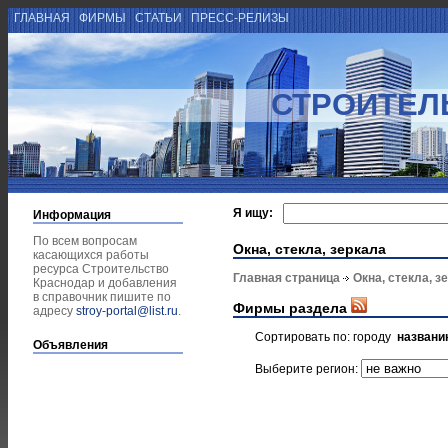
ГЛАВНАЯ
ФИРМЫ
СТАТЬИ
ПРЕСС-РЕЛИЗЫ
СТРОИТЕЛ
Я ищу:
Информация
По всем вопросам
Окна, стекла, зеркала
касающихся работы
ресурса Строительство
Главная страница
Окна, стекла, з
Краснодар и добавления
в справочник пишите по
Фирмы раздела
адресу
stroy-portal@list.ru
.
Сортировать по:
городу
названи
Объявления
Выберите регион: