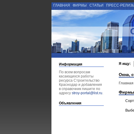
ГЛАВНАЯ
ФИРМЫ
СТАТЬИ
ПРЕСС-РЕЛИЗ
Я ищу:
Информация
По всем вопросам
Окна, с
касающихся работы
ресурса Строительство
Главная
Краснодар и добавления
в справочник пишите по
Фирмы
адресу
stroy-portal@list.ru
.
Сорт
Объявления
Выбе