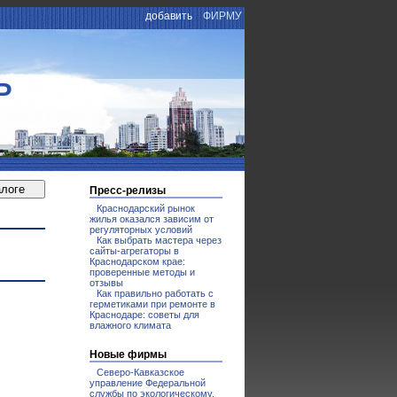
добавить
ФИРМУ
Р
Пресс-релизы
Краснодарский рынок
жилья оказался зависим от
регуляторных условий
Как выбрать мастера через
сайты-агрегаторы в
Краснодарском крае:
проверенные методы и
отзывы
Как правильно работать с
герметиками при ремонте в
Краснодаре: советы для
влажного климата
Новые фирмы
Северо-Кавказское
управление Федеральной
службы по экологическому,