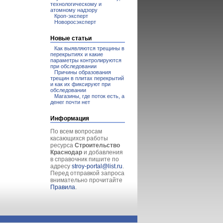
технологическому и
атомному надзору
Кроп-эксперт
Новоросэксперт
Новые статьи
Как выявляются трещины в
перекрытиях и какие
параметры контролируются
при обследовании
Причины образования
трещин в плитах перекрытий
и как их фиксируют при
обследовании
Магазины, где поток есть, а
денег почти нет
Информация
По всем вопросам
касающихся работы
ресурса
Строительство
Краснодар
и добавления
в справочник пишите по
адресу
stroy-portal@list.ru
.
Перед отправкой запроса
внимательно прочитайте
Правила
.